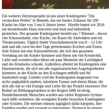
Ein weiteres Herzensprojekt ist uns unser Kindergarten "Die
versteckten Perlen" in Binnish, das ein buntes Zuhause für 200
Kinder im Alter von 3 uns 6 Jahren bietet. Hierfür hatten wir 2018
ein leerstehendes Haus renoviert und bunt und farbenfroh
gestrichen. Der gesamte Kindergarten besteht aus 7 Räumen - davon
vier Klassenräume, eine Küche, ein Raum für Aktivitäten und ein
Theaterzimmer. Täglich findet Vorschulunterricht von 8 – 12 Uhr
statt und alle zwei bis drei Tage gemeinsames Kochen und Essen.
Jede Klasse hat eine Klassenlehrerin, die sich den gesamten
Vormittag um die Kinder kümmert und ihnen mit viel Kreativität,
Liebe und wundervollen Ideen ein paar Momente der Leichtigkeit
und des Kindseins schenkt. Außerdem arbeitet im Kindergarten eine
Hausmeisterin, die sich um alle organisatorischen Angelegenheiten
kümmert, in der Küche an den Kochtagen mithilft und für
Sauberkeit sorgt. Geleitet wird der Kindergarten insgesamt von
sechs unglaublich starken, talentierte Frauen und einem Mann, die
sich alle mit so viel Energie und Liebe für das Projekt einsetzen! Der
Bedarf an Bildungsprojekten in der Region Idlib ist riesig.
Hunderttausende Menschen wurden aus vielen Regionen Syriens
nach Idlib vertrieben, die wenigsten Kinder besuchen Kindergärten
oder Schulen. Die meisten müssen tagtäglich dafür kämpfen, ihre
Familien ernährt und versorgt zu bekommen. Dennoch ist unserer