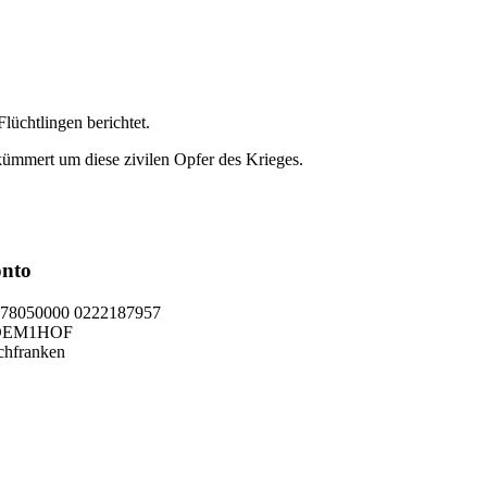
lüchtlingen berichtet.
kümmert um diese zivilen Opfer des Krieges.
nto
78050000 0222187957
DEM1HOF
chfranken